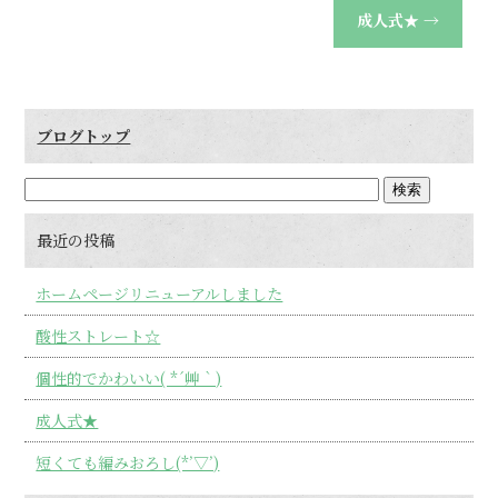
成人式★
→
ブログトップ
最近の投稿
ホームページリニューアルしました
酸性ストレート☆
個性的でかわいい( *´艸｀)
成人式★
短くても編みおろし(*’▽’)