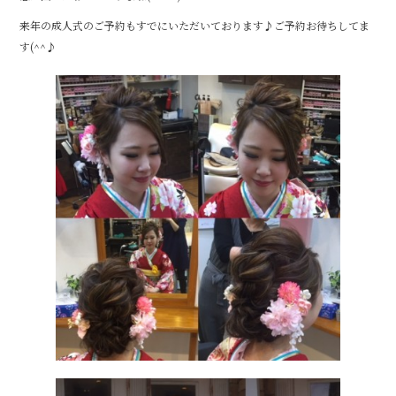
o
来年の成人式のご予約もすでにいただいております♪ご予約お待ちしてま
o
す(^^♪
k