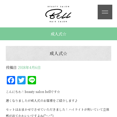
成人式☆
成人式☆
投稿日
2018年4月6日
F
T
Li
a
w
n
こんにちわ！beauty salon bellです☆
c
it
e
遅くなりましたが成人式のお客様をご紹介します♪
e
te
セットはおまかせでさせていただきました！ハイライトが利いていて立体
b
r
感が出てかわいいですよね(*^-^*)