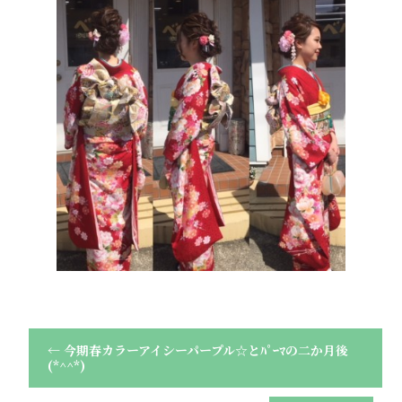
←
今期春カラーアイシーパープル☆とﾊﾟｰﾏの二か月後
(*^^*)