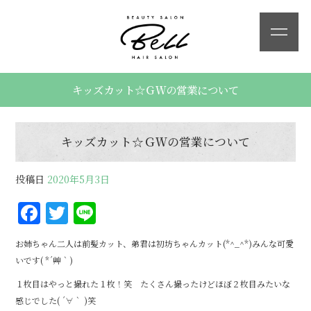
キッズカット☆ＧＷの営業について
キッズカット☆ＧＷの営業について
投稿日
2020年5月3日
F
T
Li
a
w
n
お姉ちゃん二人は前髪カット、弟君は初坊ちゃんカット(*^_^*)みんな可愛
c
it
e
いです( *´艸｀)
e
te
１枚目はやっと撮れた１枚！笑 たくさん撮ったけどほぼ２枚目みたいな
b
r
感じでした( ´∀｀ )笑