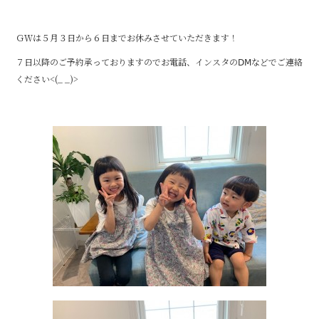
o
o
ＧＷは５月３日から６日までお休みさせていただきます！
k
７日以降のご予約承っておりますのでお電話、インスタのⅮⅯなどでご連絡
ください<(_ _)>