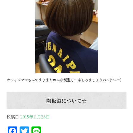
オシャレママさんです♪また色んな髪型して楽しみましょうね～(*^-^*)
陶板浴について☆
投稿日
2015年11月26日
F
T
Li