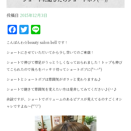
投稿日
2015年12月3日
F
T
Li
a
w
n
こんばんわ☆beauty salon bell です！
c
it
e
ショートにさせていただいてから少し空いてのご来店！
e
te
ショートで伸びて襟足がうっとうしくなっておられました！トップも伸び
b
r
てこられたので後ろをバッサリ切ってショートボブに(*^-^*)
o
ショートとショートボブは雰囲気がガラッと変わりますね♪
o
ショートで飽きて雰囲気を変えたい方は是非してみてください♪(^^♪
k
余談ですが、ショートでボリュームのあるピアスが見えてるのすごくオシ
ャレですよね～(*’▽’)