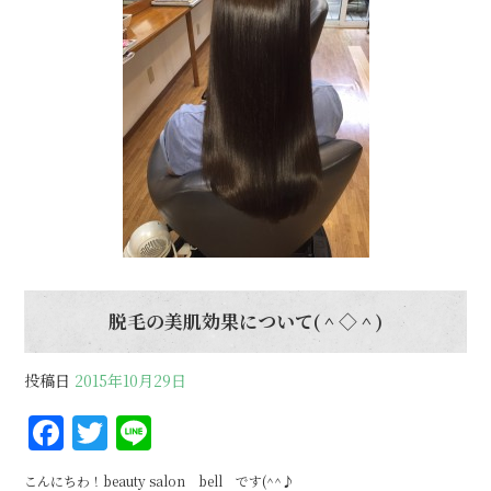
脱毛の美肌効果について(＾◇＾)
投稿日
2015年10月29日
F
T
Li
a
w
n
こんにちわ！beauty salon bell です(^^♪