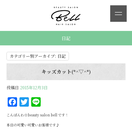
日記
カテゴリー別アーカイブ:
日記
キッズカット(*^▽^*)
投稿日
2015年12月3日
F
T
Li
a
w
n
こんばんわ☆beauty salon bell です！
c
it
e
本日の可愛い可愛いお客様です♪
e
te