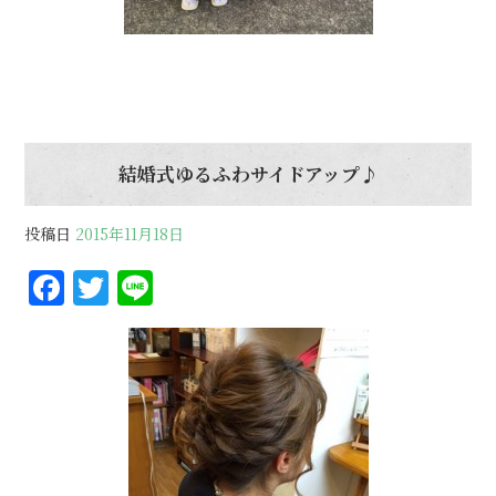
結婚式ゆるふわサイドアップ♪
投稿日
2015年11月18日
F
T
Li
a
w
n
c
it
e
e
te
b
r
o