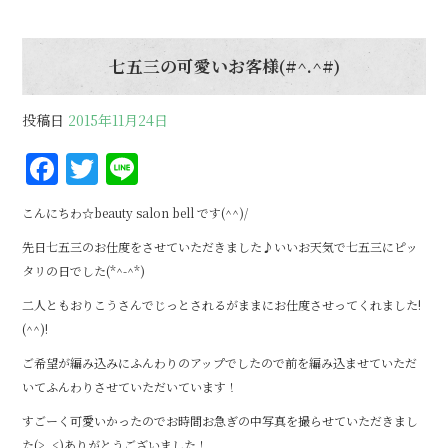
七五三の可愛いお客様(#^.^#)
投稿日
2015年11月24日
F
T
Li
a
w
n
こんにちわ☆beauty salon bell です(^^)/
c
it
e
先日七五三のお仕度をさせていただきました♪いいお天気で七五三にピッ
e
te
タリの日でした(*^-^*)
b
r
二人ともおりこうさんでじっとされるがままにお仕度させってくれました!
o
(^^)!
o
ご希望が編み込みにふんわりのアップでしたので前を編み込ませていただ
k
いてふんわりさせていただいています！
すごーく可愛いかったのでお時間お急ぎの中写真を撮らせていただきまし
た(>_<)ありがとうございました！