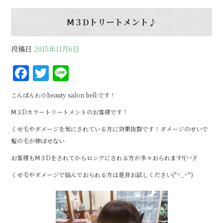
Ⅿ３Dトリートメント♪
投稿日
2015年11月6日
F
T
Li
a
w
n
こんばんわ☆beauty salon bell です！
c
it
e
Ⅿ３Dカラートリートメントのお客様です！
e
te
くせ毛やダメージを気にされている方に効果抜群です！ダメージのせいで
b
r
髪の毛が伸ばせない
o
お客様もⅯ３Dをされてからロングにされる方が多々おられます!(^^)!
o
くせ毛やダメージで悩んでおられる方は是非お試しください(*^_^*)
k