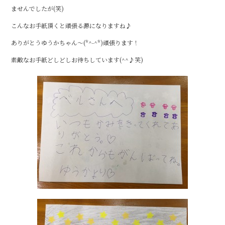
o
ませんでしたが(笑)
k
こんなお手紙頂くと頑張る源になりますね♪
ありがとうゆうかちゃん～(*^-^*)頑張ります！
素敵なお手紙どしどしお待ちしています(^^♪笑)