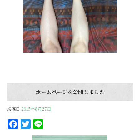
ホームページを公開しました
投稿日
2015年8月27日
F
T
Li
a
w
n