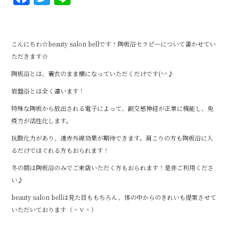
a
w
n
c
it
e
e
te
こんにちわ☆beauty salon bellです！陶板浴セラピーについて書かせてい
b
r
ただきます☆
o
陶板浴とは、着衣のまま横になっていただくだけです(^^♪
o
岩盤浴とは全く違います！
k
特殊な陶板から放出される電子によって、副交感神経が正常に機能し、免
疫力が活性化します。
抗酸化力があり、遠赤外線効果が期待できます。肩こりの方も陶板浴に入
るだけでほぐれる方もおられます！
冬の間は陶板浴のみでご来店いただく方もおられます！是非ご利用くださ
い♪
beauty salon bellは見た目ももちろん、体の中からのきれいも提案させて
いただいております（＾ｖ＾）