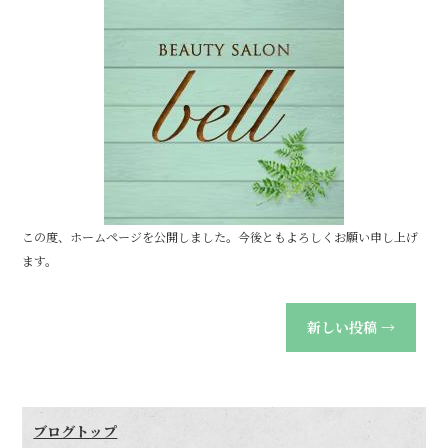
c
it
e
e
te
b
r
o
o
k
この度、ホームページを公開しました。今後ともよろしくお願い申し上げ
ます。
新しい投稿
→
ブログトップ