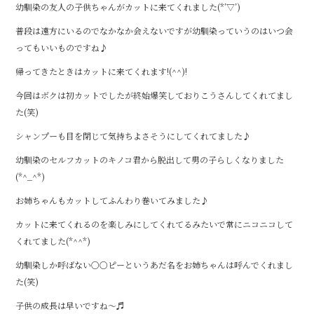
幼馴染の友人の子供ちゃんがカットに来てくれました(*’▽’)
b
r
普段は遠方にいるのでなかなか会えないですが幼馴染っていうのはいつ会
o
ってもいいものですね♪
o
帰ってきたときはカットに来てくれます!(^^)!
k
今回はボクは初カットでしたが終始爆笑しておりこうさんしてくれてまし
た(笑)
シャンプーも目を閉じて気持ちよさそうにしてくれてました♪
幼馴染のセルフカットのキノコ君から脱出して男の子らしくなりました
(*^_^*)
お姉ちゃんもカットしてふんわり巻いてみました♪
カットに来てくれるのを楽しみにしてくれてるみたいで常にニコニコして
くれてました(*^^*)
幼馴染しか呼ばない○○ピーというあだ名をお姉ちゃんは呼んでくれまし
た(笑)
子供の成長は早いですね～♬