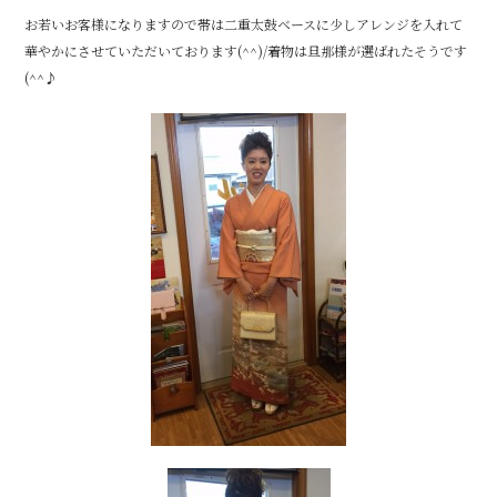
b
r
お若いお客様になりますので帯は二重太鼓ベースに少しアレンジを入れて
o
華やかにさせていただいております(^^)/着物は旦那様が選ばれたそうです
o
(^^♪
k