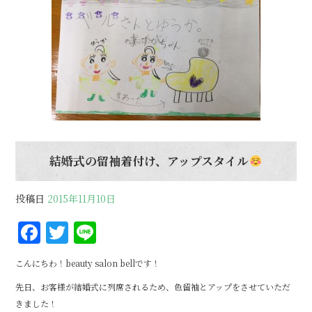
結婚式の留袖着付け、アップスタイル
投稿日
2015年11月10日
F
T
Li
a
w
n
こんにちわ！beauty salon bellです！
c
it
e
先日、お客様が結婚式に列席されるため、色留袖とアップをさせていただ
e
te
きました！