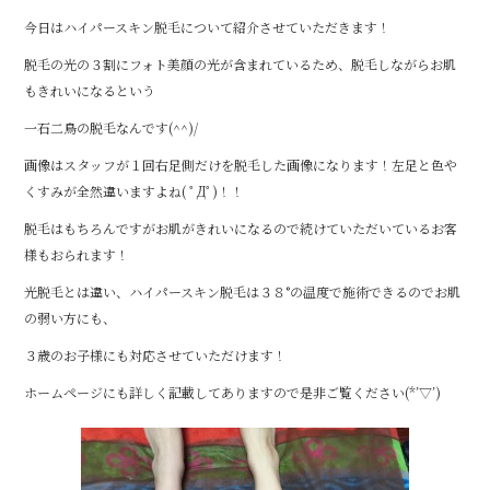
c
it
e
今日はハイパースキン脱毛について紹介させていただきます！
e
te
脱毛の光の３割にフォト美顔の光が含まれているため、脱毛しながらお肌
b
r
もきれいになるという
o
一石二鳥の脱毛なんです(^^)/
o
画像はスタッフが１回右足側だけを脱毛した画像になります！左足と色や
k
くすみが全然違いますよね( ﾟДﾟ)！！
脱毛はもちろんですがお肌がきれいになるので続けていただいているお客
様もおられます！
光脱毛とは違い、ハイパースキン脱毛は３８°の温度で施術できるのでお肌
の弱い方にも、
３歳のお子様にも対応させていただけます！
ホームページにも詳しく記載してありますので是非ご覧ください(*’▽’)