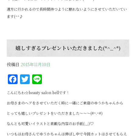
遠方に行かれるので長時間持つように崩れないようにさせていただいてい
ます(^^♪
嬉しすぎるプレゼントいただきました(*^_^*)
投稿日
2015年11月10日
F
T
Li
a
w
n
こんにちわ☆beauty salon bellです！
c
it
e
お母さまのヘアをさせていただく時に一緒にご来店のゆうかちゃんから
e
te
とっても嬉しいプレゼントをいただきました～～～(#^.^#)
b
r
なんとも可愛いイラストと素敵な内容のお手紙(:_;)♡
o
いつもはお母さんでゆうかちゃんは伸ばし中で今回カットはさせてもらえ